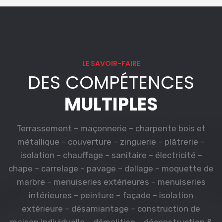
LE SAVOIR-FAIRE
DES COMPÉTENCES
MULTIPLES
Terrassement – maçonnerie – charpente bois et
métallique – couverture – zinguerie – plâtrerie –
isolation – chauffage – sanitaire – électricité –
chape – carrelage – pavage – dallage – moquette de
marbre – menuiseries extérieures – menuiseries
intérieures – peinture – façade – isolation
extérieure – désamiantage – construction de
maison individuelle – démolition – déconstruction &