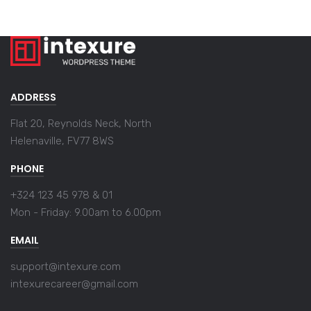
ADDRESS
Flat 20, Reynolds Neck, North
Helenaville, FV77 8WS
PHONE
+324 123 45 978 & 01
Mon - Friday:
9.00am to 6.00pm
EMAIL
support@intexure.com
intexurecareer@gmail.com