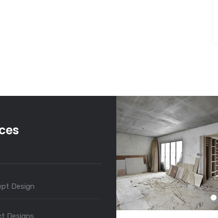
ices
pt Design
ct Designs