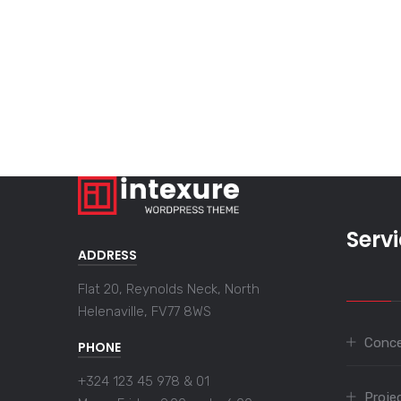
Serv
ADDRESS
Flat 20, Reynolds Neck, North
Helenaville, FV77 8WS
Conce
PHONE
+324 123 45 978 & 01
Proje