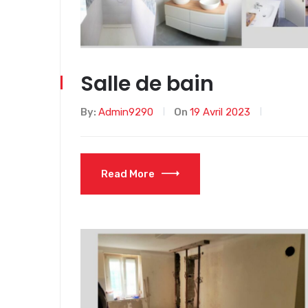
Salle de bain
By:
Admin9290
On
19 Avril 2023
Read More